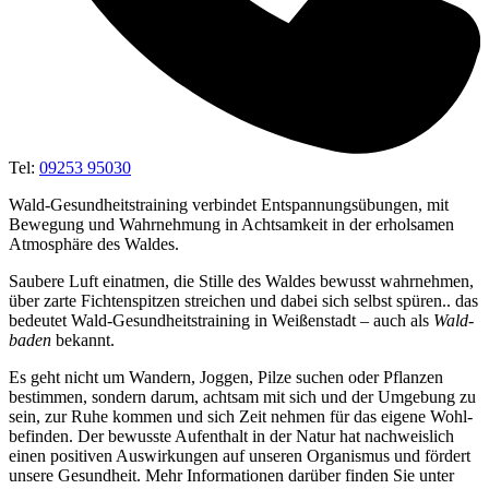
Tel:
09253 95030
Wald-Gesundheitstraining verbindet Entspannungsübungen, mit
Bewegung und Wahrnehmung in Achtsamkeit in der erholsamen
Atmosphäre des Waldes.
Sau­be­re Luft ein­at­men, die Stil­le des Wal­des bewusst wahr­neh­men,
über zar­te Fich­ten­spit­zen strei­chen und dabei sich selbst spü­ren.. das
bedeu­tet Wald-Gesund­heits­trai­ning in Wei­ßen­stadt – auch als
Wald­
ba­den
bekannt.
Es geht nicht um Wan­dern, Jog­gen, Pil­ze suchen oder Pflan­zen
bestim­men, son­dern dar­um, acht­sam mit sich und der Umge­bung zu
sein, zur Ruhe kom­men und sich Zeit neh­men für das eige­ne Wohl­
be­fin­den. Der bewuss­te Auf­ent­halt in der Natur hat nach­weis­lich
einen posi­ti­ven Aus­wir­kun­gen auf unse­ren Orga­nis­mus und för­dert
unse­re Gesund­heit. Mehr Infor­ma­tio­nen dar­über fin­den Sie unter