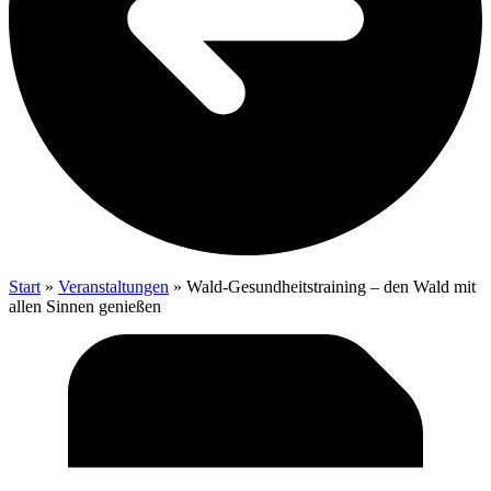
Start
»
Veranstaltungen
»
Wald-Gesund­heits­trai­ning – den Wald mit
allen Sin­nen genießen