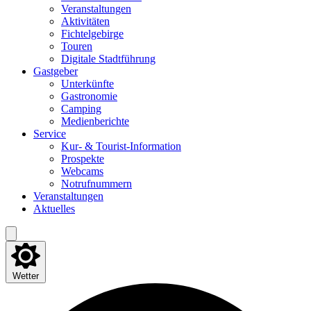
Ver­an­stal­tun­gen
Akti­vi­tä­ten
Fich­tel­ge­bir­ge
Tou­ren
Digi­ta­le Stadtführung
Gast­ge­ber
Unter­künf­te
Gas­tro­no­mie
Cam­ping
Medi­en­be­rich­te
Ser­vice
Kur- & Tourist-Information
Pro­spek­te
Web­cams
Not­ruf­num­mern
Ver­an­stal­tun­gen
Aktu­el­les
Wetter