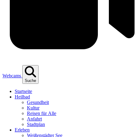
Webcams
Suche
Start­sei­te
Heil­bad
Gesund­heit
Kul­tur
Rei­sen für Alle
Anfahrt
Stadt­plan
Erle­ben
Wei­ßen­städ­ter See