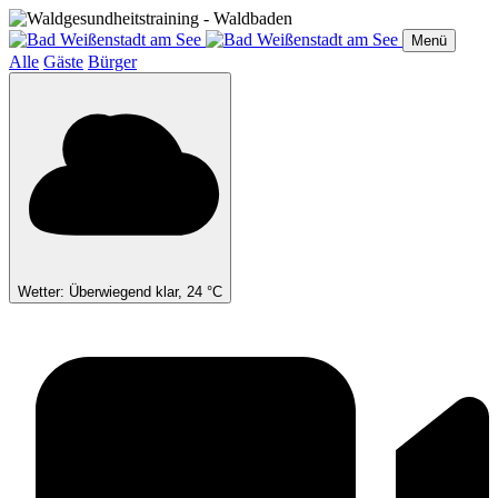
Direkt
zum
Menü
Inhalt
Alle
Gäste
Bürger
Wetter: Überwiegend klar, 24 °C