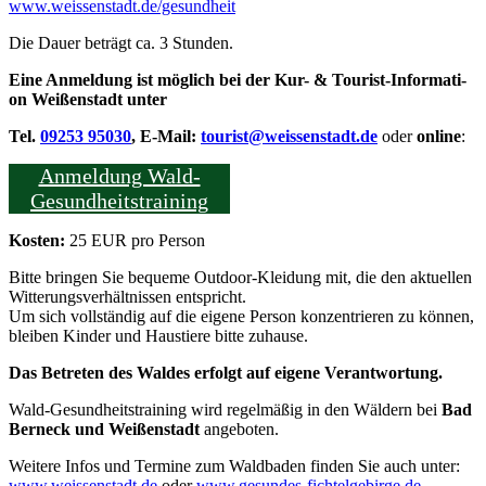
www​.weis​sen​stadt​.de/​g​e​s​u​n​d​h​eit
Die
Dau­er beträgt ca. 3 Stunden.
Eine Anmel­dung ist mög­lich bei der Kur- & Tou­rist-Infor­ma­ti­
on Wei­ßen­stadt unter
Tel.
09253 95030
, E‑Mail:
tourist@​weissenstadt.​de
oder
online
:
Anmel­dung Wald-
Gesundheitstraining
Kos­ten:
25 EUR pro Person
Bit­te brin­gen Sie beque­me Out­door-Klei­dung mit, die den aktu­el­len
Wit­te­rungs­ver­hält­nis­sen ent­spricht.
Um sich voll­stän­dig auf die eige­ne Per­son kon­zen­trie­ren zu kön­nen,
blei­ben Kin­der und Haus­tie­re bit­te zuhause.
Das Betre­ten des
Wal­des erfolgt auf eige­ne Verantwortung.
Wald-Gesund­heits­trai­ning wird regel­mä­ßig in den Wäl­dern bei
Bad
Ber­neck und Wei­ßen­stadt
angeboten.
Wei­te­re Infos und Ter­mi­ne zum Wald­ba­den fin­den Sie auch unter:
www​.weis​sen​stadt​.de
oder
www​.gesun​des​-fich​tel​ge​bir​ge​.de