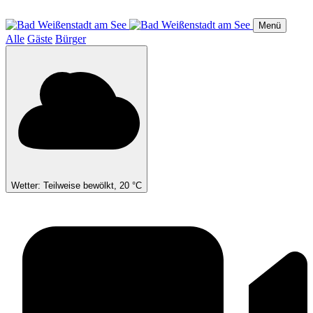
Direkt
zum
Menü
Inhalt
Alle
Gäste
Bürger
Wetter: Teilweise bewölkt, 20 °C