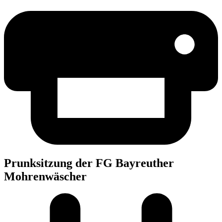
Prunk­sit­zung der FG Bay­reu­ther
Mohrenwäscher