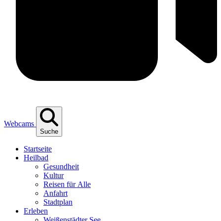
Webcams
Suche
Start­sei­te
Heil­bad
Gesund­heit
Kul­tur
Rei­sen für Alle
Anfahrt
Stadt­plan
Erle­ben
Wei­ßen­städ­ter See