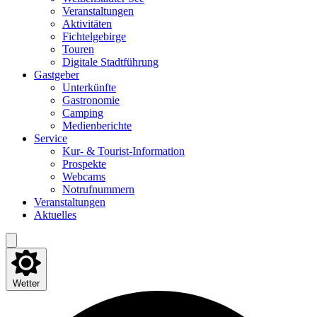
Ver­an­stal­tun­gen
Akti­vi­tä­ten
Fich­tel­ge­bir­ge
Tou­ren
Digi­ta­le Stadtführung
Gast­ge­ber
Unter­künf­te
Gas­tro­no­mie
Cam­ping
Medi­en­be­rich­te
Ser­vice
Kur- & Tourist-Information
Pro­spek­te
Web­cams
Not­ruf­num­mern
Ver­an­stal­tun­gen
Aktu­el­les
Wetter