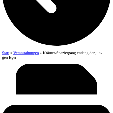
Start
»
Veranstaltungen
»
Kräu­ter-Spa­zier­gang ent­lang der jun­
gen Eger