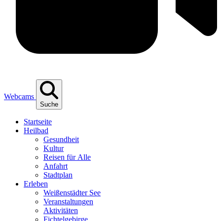
Webcams
Suche
Start­sei­te
Heil­bad
Gesund­heit
Kul­tur
Rei­sen für Alle
Anfahrt
Stadt­plan
Erle­ben
Wei­ßen­städ­ter See
Ver­an­stal­tun­gen
Akti­vi­tä­ten
Fich­tel­ge­bir­ge