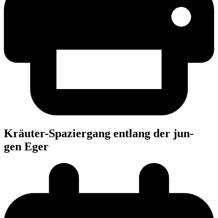
Kräu­ter-Spa­zier­gang ent­lang der jun­
gen Eger