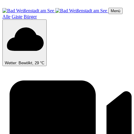
Direkt
zum
Menü
Inhalt
Alle
Gäste
Bürger
Wetter: Bewölkt, 29 °C