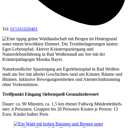
Tel:
015161020401
Natur­kund­li­cher Spa­zier­gang am Eger­le­bens­pfad in Bad Wei­ßen­
stadt am See mit aller­lei Geschich­ten rund um Kräu­ter, Bäu­me und
Blu­men. Inklu­si­ve Bewe­gungs­ein­hei­ten und Atem­tech­nik­trai­ning
ohne Vorkenntnisse.
Treff­punkt Ein­gang Sie­ben­quell Gesundzeitresort
Dau­er: ca. 90 Minu­ten, ca. 1,5 km ebe­ner Fuß­weg Min­dest­teil­neh­
mer: 4 Per­so­nen, Grup­pen bis 20 Per­so­nen Kos­ten je Per­son: 15
Euro, Kin­der hal­ber Preis