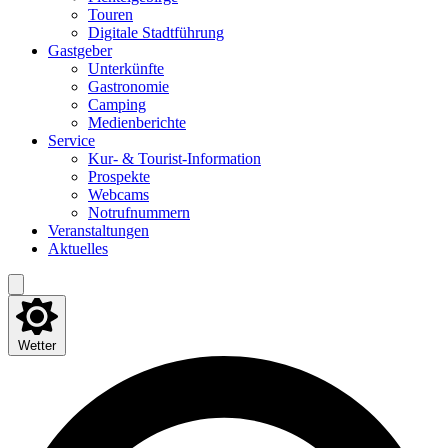
Tou­ren
Digi­ta­le Stadtführung
Gast­ge­ber
Unter­künf­te
Gas­tro­no­mie
Cam­ping
Medi­en­be­rich­te
Ser­vice
Kur- & Tourist-Information
Pro­spek­te
Web­cams
Not­ruf­num­mern
Ver­an­stal­tun­gen
Aktu­el­les
Wetter