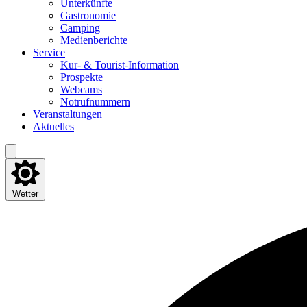
Unter­künf­te
Gas­tro­no­mie
Cam­ping
Medi­en­be­rich­te
Ser­vice
Kur- & Tourist-Information
Pro­spek­te
Web­cams
Not­ruf­num­mern
Ver­an­stal­tun­gen
Aktu­el­les
Wetter