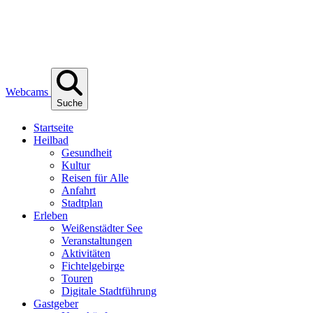
Webcams
Suche
Start­sei­te
Heil­bad
Gesund­heit
Kul­tur
Rei­sen für Alle
Anfahrt
Stadt­plan
Erle­ben
Wei­ßen­städ­ter See
Ver­an­stal­tun­gen
Akti­vi­tä­ten
Fich­tel­ge­bir­ge
Tou­ren
Digi­ta­le Stadtführung
Gast­ge­ber