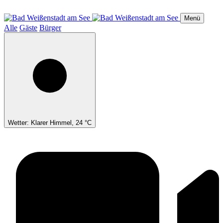
Direkt
zum
Menü
Inhalt
Alle
Gäste
Bürger
Wetter: Klarer Himmel, 24 °C