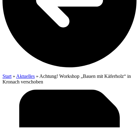
Start
»
Aktu­el­les
»
Ach­tung! Work­shop „Bau­en mit Käfer­holz“ in
Kro­nach verschoben