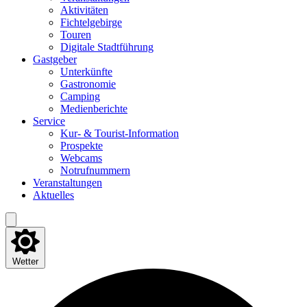
Akti­vi­tä­ten
Fich­tel­ge­bir­ge
Tou­ren
Digi­ta­le Stadtführung
Gast­ge­ber
Unter­künf­te
Gas­tro­no­mie
Cam­ping
Medi­en­be­rich­te
Ser­vice
Kur- & Tourist-Information
Pro­spek­te
Web­cams
Not­ruf­num­mern
Ver­an­stal­tun­gen
Aktu­el­les
Wetter