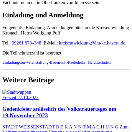
Fach­un­ter­neh­men in Ober­fran­ken von Inter­es­se sein.
Ein­la­dung und Anmeldung
Fol­gend die Ein­la­dung. Anmel­dun­gen bit­te an die Kreis­ent­wick­lung
Kro­nach, Herrn Wolf­gang Puff.
Tel.:
09261 678–348
, E‑Mail:
kreisentwicklung@​lra-​kc.​bayern.​de
Die Teil­neh­mer­zahl ist begrenzt.
Ein­la­dung-zur-Ver­an­stal­tung-Bau­en-mit-Kae­fer­holz
Her­un­ter­la­den
Weitere Beiträge
Freizeit
27.10.2023
Gedenk­fei­er anläss­lich des Volks­trau­er­ta­ges am
19.November 2023
STADT WEISSENSTADT B E K A N N T M A C H U N G Zum