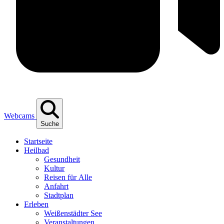
Webcams
Suche
Start­sei­te
Heil­bad
Gesund­heit
Kul­tur
Rei­sen für Alle
Anfahrt
Stadt­plan
Erle­ben
Wei­ßen­städ­ter See
Ver­an­stal­tun­gen