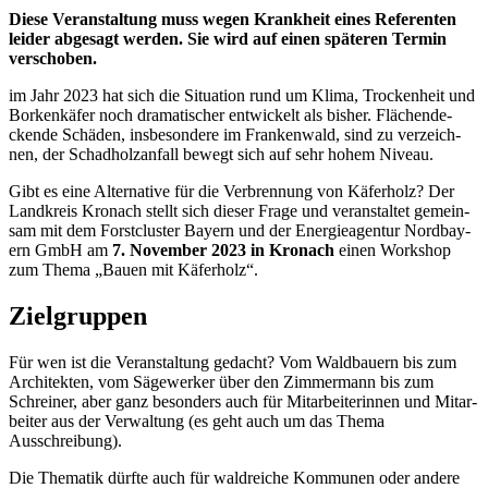
Die­se Ver­an­stal­tung muss wegen Krank­heit eines Refe­ren­ten
lei­der abge­sagt wer­den. Sie wird auf einen spä­te­ren Ter­min
verschoben.
im Jahr 2023 hat sich die Situa­ti­on rund um Kli­ma, Tro­cken­heit und
Bor­ken­kä­fer noch dra­ma­ti­scher ent­wi­ckelt als bis­her. Flä­chen­de­
cken­de Schä­den, ins­be­son­de­re im Fran­ken­wald, sind zu ver­zeich­
nen, der Schad­holz­an­fall bewegt sich auf sehr hohem Niveau.
Gibt es eine Alter­na­ti­ve für die Ver­bren­nung von Käfer­holz? Der
Land­kreis Kro­nach stellt sich die­ser Fra­ge und ver­an­stal­tet gemein­
sam mit dem Forst­clus­ter Bay­ern und der Ener­gie­agen­tur Nord­bay­
ern GmbH am
7. Novem­ber 2023
in Kro­nach
einen Work­shop
zum The­ma „Bau­en mit Käferholz“.
Ziel­grup­pen
Für wen ist die Ver­an­stal­tung gedacht? Vom Wald­bau­ern bis zum
Archi­tek­ten, vom Säge­wer­ker über den Zim­mer­mann bis zum
Schrei­ner, aber ganz beson­ders auch für Mit­ar­bei­te­rin­nen und Mit­ar­
bei­ter aus der Ver­wal­tung (es geht auch um das The­ma
Ausschreibung).
Die The­ma­tik dürf­te auch für wald­rei­che Kom­mu­nen oder ande­re