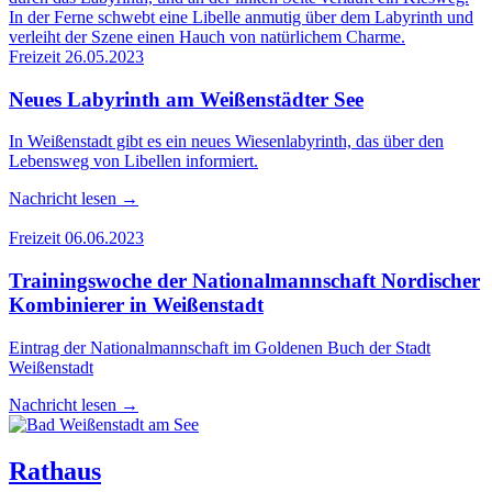
Freizeit
26.05.2023
Neu­es Laby­rinth am Wei­ßen­städ­ter See
In Weißenstadt gibt es ein neues Wiesenlabyrinth, das über den
Lebensweg von Libellen informiert.
Nachricht lesen
→
Freizeit
06.06.2023
Trai­nings­wo­che der Natio­nal­mann­schaft Nor­di­scher
Kom­bi­nie­rer in Weißenstadt
Eintrag der Nationalmannschaft im Goldenen Buch der Stadt
Weißenstadt
Nachricht lesen
→
Rathaus