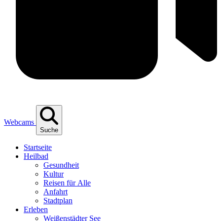
Webcams
Suche
Start­sei­te
Heil­bad
Gesund­heit
Kul­tur
Rei­sen für Alle
Anfahrt
Stadt­plan
Erle­ben
Wei­ßen­städ­ter See