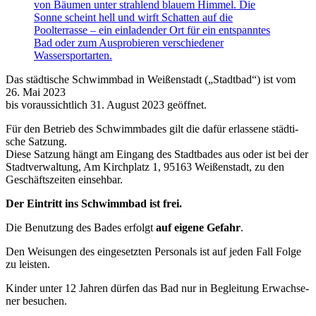
Das städ­ti­sche Schwimm­bad in Wei­ßen­stadt („Stadt­bad“) ist vom
26. Mai 2023
bis vor­aus­sicht­lich 31. August 2023 geöffnet.
Für den Betrieb des Schwimm­ba­des gilt die dafür erlas­se­ne städ­ti­
sche Sat­zung.
Die­se Sat­zung hängt am Ein­gang des Stadt­ba­des aus oder ist bei der
Stadt­ver­wal­tung, Am Kirch­platz 1, 95163 Wei­ßen­stadt, zu den
Geschäfts­zei­ten einsehbar.
Der Ein­tritt ins Schwimm­bad ist frei.
Die Benut­zung des Bades erfolgt
auf eige­ne Gefahr
.
Den Wei­sun­gen des ein­ge­setz­ten Per­so­nals ist auf jeden Fall Fol­ge
zu leisten.
Kin­der unter 12 Jah­ren dür­fen das Bad nur in Beglei­tung Erwach­se­
ner besuchen.