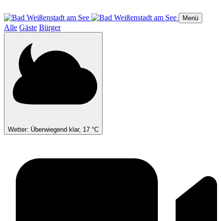
Direkt
zum
Menü
Inhalt
Alle
Gäste
Bürger
Wetter: Überwiegend klar, 17 °C