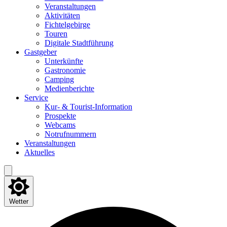
Ver­an­stal­tun­gen
Akti­vi­tä­ten
Fich­tel­ge­bir­ge
Tou­ren
Digi­ta­le Stadtführung
Gast­ge­ber
Unter­künf­te
Gas­tro­no­mie
Cam­ping
Medi­en­be­rich­te
Ser­vice
Kur- & Tourist-Information
Pro­spek­te
Web­cams
Not­ruf­num­mern
Ver­an­stal­tun­gen
Aktu­el­les
Wetter