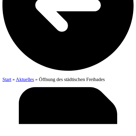
Start
»
Aktu­el­les
»
Öff­nung des städ­ti­schen Freibades