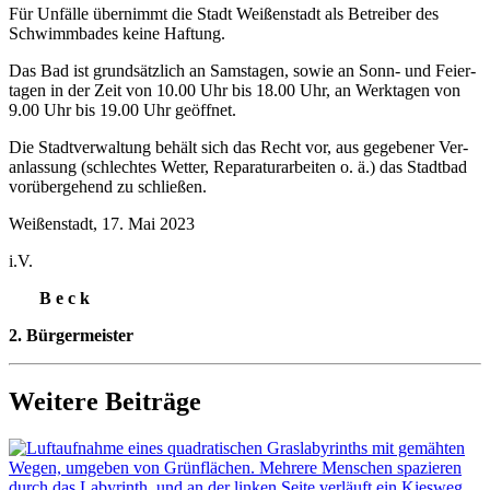
Für Unfäl­le über­nimmt die Stadt Wei­ßen­stadt als Betrei­ber des
Schwimm­ba­des kei­ne Haftung.
Das Bad ist grund­sätz­lich an Sams­ta­gen, sowie an Sonn- und Fei­er­
ta­gen in der Zeit von 10.00 Uhr bis 18.00 Uhr, an Werk­ta­gen von
9.00 Uhr bis 19.00 Uhr geöffnet.
Die Stadt­ver­wal­tung behält sich das Recht vor, aus gege­be­ner Ver­
an­las­sung (schlech­tes Wet­ter, Repa­ra­tur­ar­bei­ten o. ä.) das Stadt­bad
vor­über­ge­hend zu schließen.
Wei­ßen­stadt, 17. Mai 2023
i.V.
B e c k
2. Bür­ger­meis­ter
Weitere Beiträge