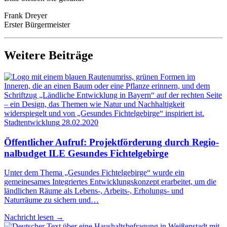
Frank Drey­er
Ers­ter Bürgermeister
Weitere Beiträge
Stadtentwicklung
28.02.2020
Öffent­li­cher Auf­ruf: Pro­jekt­för­de­rung durch Regio­
nal­bud­get ILE Gesun­des Fichtelgebirge
Unter dem Thema „Gesundes Fichtelgebirge“ wurde ein
gemeinesames Integriertes Entwicklungskonzept erarbeitet, um die
ländlichen Räume als Lebens-, Arbeits-, Erholungs- und
Naturräume zu sichern und…
Nachricht lesen
→