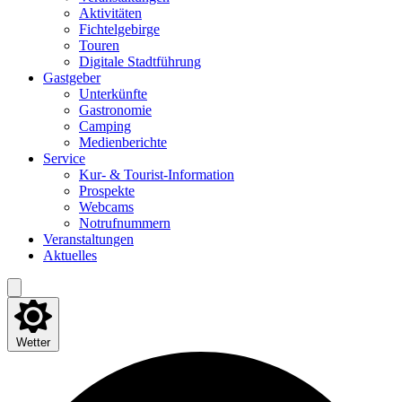
Akti­vi­tä­ten
Fich­tel­ge­bir­ge
Tou­ren
Digi­ta­le Stadtführung
Gast­ge­ber
Unter­künf­te
Gas­tro­no­mie
Cam­ping
Medi­en­be­rich­te
Ser­vice
Kur- & Tourist-Information
Pro­spek­te
Web­cams
Not­ruf­num­mern
Ver­an­stal­tun­gen
Aktu­el­les
Wetter