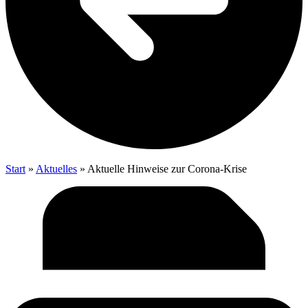
Start
»
Aktu­el­les
»
Aktu­el­le Hin­wei­se zur Corona-Krise