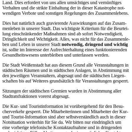
Land. Dies erfor­dert von uns allen umsich­ti­ges und ver­nünf­ti­ges
Ver­hal­ten und die strik­te Ein­hal­tung der in die­ser Kata­stro­phe not­
wen­di­gen Ver­bo­te und sons­ti­gen Rege­lun­gen des Zusammenlebens.
Dies hat natür­lich auch gra­vie­ren­de Aus­wir­kun­gen auf das Zusam­
men­le­ben in unse­rer Stadt. Das wich­tigs­te Kri­te­ri­um für die Beur­tei­
lung ein­schrän­ken­der Maß­nah­men sind ab sofort Not­wen­dig­keit,
Dring­lich­keit und Wich­tig­keit. Alles, was nicht für das Zusam­men­le­
ben und Leben in unse­rer Stadt
not­wen­dig, drin­gend und wich­tig
ist, soll­te im Inter­es­se der Auf­recht­erhal­tung eines funk­tio­nie­ren­den
Gesund­heits­we­sens unter­blei­ben und unter­las­sen werden.
Die Stadt Wei­ßen­stadt hat aus die­sem Grund alle Ver­an­stal­tun­gen in
städ­ti­schen Räu­men und in städ­ti­schen Anla­gen, in Abstim­mung mit
den jewei­li­gen Ver­an­stal­tern, abge­sagt und die städ­ti­schen Lie­gen­
schaf­ten bis auf Wei­te­res grund­sätz­lich für Ver­an­stal­tun­gen gesperrt.
Sit­zun­gen der städ­ti­schen Gre­mi­en wur­den in Abstim­mung aller
Stadt­rats­frak­tio­nen vor­erst abgesagt.
Die Kur- und Tou­rist­infor­ma­ti­on ist vor­über­ge­hend für den Besu­
cher­ver­kehr gesperrt. Die Mit­ar­bei­te­rin­nen und Mit­ar­bei­ter der Kur-
und Tou­rist-Infor­ma­ti­on sind aber selbst­ver­ständ­lich auch in die­ser
Not­si­tua­ti­on wei­ter­hin für Sie da. Wir bit­ten nur ein­dring­lich um
eine vor­he­ri­ge tele­fo­ni­sche Kon­takt­auf­nah­me und in drin­gen­den