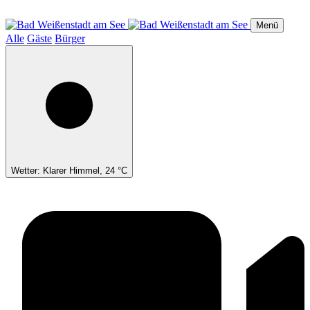
Direkt
zum
Menü
Inhalt
Alle
Gäste
Bürger
Wetter: Klarer Himmel, 24 °C