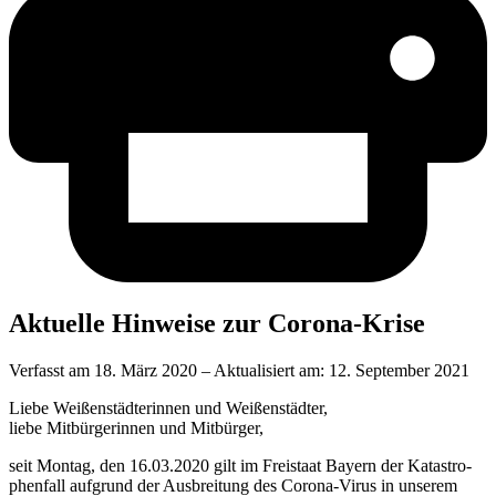
Aktu­el­le Hin­wei­se zur Corona-Krise
Verfasst am
18. März 2020
– Aktualisiert am:
12. September 2021
Lie­be Wei­ßen­städ­te­rin­nen und Weißenstädter,
lie­be Mit­bür­ge­rin­nen und Mitbürger,
seit Mon­tag, den 16.03.2020 gilt im Frei­staat Bay­ern der Kata­stro­
phen­fall auf­grund der Aus­brei­tung des Coro­na-Virus in unse­rem