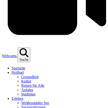
Webcams
Suche
Start­sei­te
Heil­bad
Gesund­heit
Kul­tur
Rei­sen für Alle
Anfahrt
Stadt­plan
Erle­ben
Wei­ßen­städ­ter See
Ver­an­stal­tun­gen