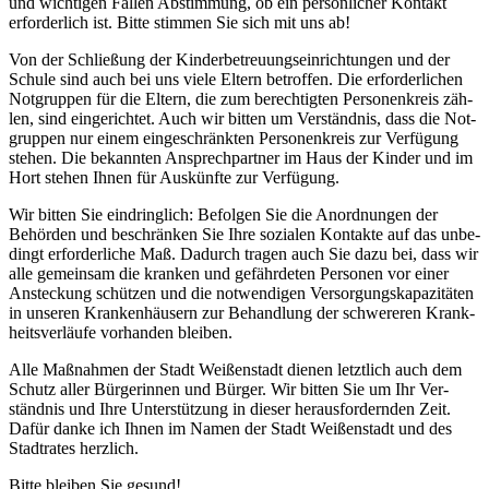
und wich­ti­gen Fäl­len Abstim­mung, ob ein per­sön­li­cher Kon­takt
erfor­der­lich ist. Bit­te stim­men Sie sich mit uns ab!
Von der Schlie­ßung der Kin­der­be­treu­ungs­ein­rich­tun­gen und der
Schu­le sind auch bei uns vie­le Eltern betrof­fen. Die erfor­der­li­chen
Not­grup­pen für die Eltern, die zum berech­tig­ten Per­so­nen­kreis zäh­
len, sind ein­ge­rich­tet. Auch wir bit­ten um Ver­ständ­nis, dass die Not­
grup­pen nur einem ein­ge­schränk­ten Per­so­nen­kreis zur Ver­fü­gung
ste­hen. Die bekann­ten Ansprech­part­ner im Haus der Kin­der und im
Hort ste­hen Ihnen für Aus­künf­te zur Verfügung.
Wir bit­ten Sie ein­dring­lich: Befol­gen Sie die Anord­nun­gen der
Behör­den und beschrän­ken Sie Ihre sozia­len Kon­tak­te auf das unbe­
dingt erfor­der­li­che Maß. Dadurch tra­gen auch Sie dazu bei, dass wir
alle gemein­sam die kran­ken und gefähr­de­ten Per­so­nen vor einer
Anste­ckung schüt­zen und die not­wen­di­gen Ver­sor­gungs­ka­pa­zi­tä­ten
in unse­ren Kran­ken­häu­sern zur Behand­lung der schwe­re­ren Krank­
heits­ver­läu­fe vor­han­den bleiben.
Alle Maß­nah­men der Stadt Wei­ßen­stadt die­nen letzt­lich auch dem
Schutz aller Bür­ge­rin­nen und Bür­ger. Wir bit­ten Sie um Ihr Ver­
ständ­nis und Ihre Unter­stüt­zung in die­ser her­aus­for­dern­den Zeit.
Dafür dan­ke ich Ihnen im Namen der Stadt Wei­ßen­stadt und des
Stadt­ra­tes herzlich.
Bit­te blei­ben Sie gesund!