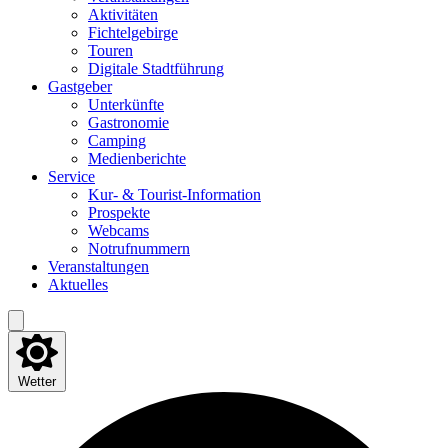
Akti­vi­tä­ten
Fich­tel­ge­bir­ge
Tou­ren
Digi­ta­le Stadtführung
Gast­ge­ber
Unter­künf­te
Gas­tro­no­mie
Cam­ping
Medi­en­be­rich­te
Ser­vice
Kur- & Tourist-Information
Pro­spek­te
Web­cams
Not­ruf­num­mern
Ver­an­stal­tun­gen
Aktu­el­les
Wetter