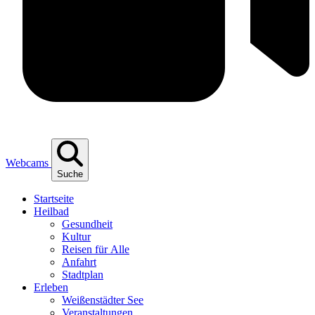
Webcams
Suche
Start­sei­te
Heil­bad
Gesund­heit
Kul­tur
Rei­sen für Alle
Anfahrt
Stadt­plan
Erle­ben
Wei­ßen­städ­ter See
Ver­an­stal­tun­gen