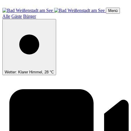
Direkt
zum
Menü
Inhalt
Alle
Gäste
Bürger
Wetter: Klarer Himmel, 28 °C