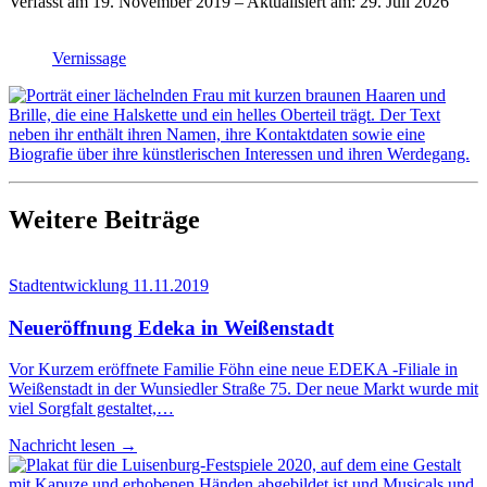
Verfasst am
19. November 2019
– Aktualisiert am:
29. Juli 2026
Vernissage
Weitere Beiträge
Stadtentwicklung
11.11.2019
Neu­eröff­nung Ede­ka in Weißenstadt
Vor Kurzem eröffnete Familie Föhn eine neue EDEKA -Filiale in
Weißenstadt in der Wunsiedler Straße 75. Der neue Markt wurde mit
viel Sorgfalt gestaltet,…
Nachricht lesen
→