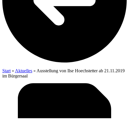
Start
»
Aktu­el­les
»
Aus­stel­lung von Ilse Hoech­stet­ter ab 21.11.2019
im Bürgersaal