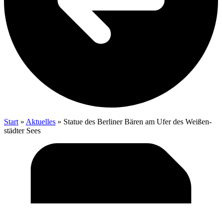
Start
»
Aktu­el­les
»
Sta­tue des Ber­li­ner Bären am Ufer des Wei­ßen­
städ­ter Sees