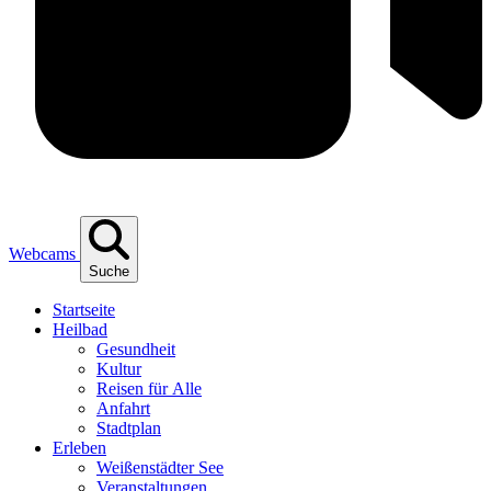
Webcams
Suche
Start­sei­te
Heil­bad
Gesund­heit
Kul­tur
Rei­sen für Alle
Anfahrt
Stadt­plan
Erle­ben
Wei­ßen­städ­ter See
Ver­an­stal­tun­gen