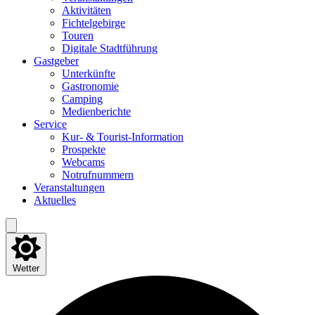
Akti­vi­tä­ten
Fich­tel­ge­bir­ge
Tou­ren
Digi­ta­le Stadtführung
Gast­ge­ber
Unter­künf­te
Gas­tro­no­mie
Cam­ping
Medi­en­be­rich­te
Ser­vice
Kur- & Tourist-Information
Pro­spek­te
Web­cams
Not­ruf­num­mern
Ver­an­stal­tun­gen
Aktu­el­les
Wetter