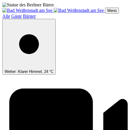
Direkt
zum
Menü
Inhalt
Alle
Gäste
Bürger
Wetter: Klarer Himmel, 24 °C