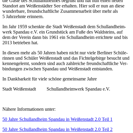
die Gäs­te des Schul­land­hei­mes begrüßt und hat nun einen neu­en
Stand­ort am Wei­ßen­städ­ter See erhal­ten. Hier soll er nun an die­se
wun­der­ba­re, freund­schaft­li­che Zusam­men­ar­beit über mehr als
5 Jahr­zehn­te erinnern.
Im Jahr 1959 schenk­te die Stadt Wei­ßen­stadt dem Schul­land­heim­
werk Span­dau e.V. ein Grund­stück am Fuße des Wald­steins, auf
dem der Ver­ein dann bis 1961 ein Schul­land­heim errich­te­te und bis
2013 betrie­ben hat.
In die­sen mehr als 50 Jah­ren haben nicht nur vie­le Ber­li­ner Schü­le­
rin­nen und Schü­ler Wei­ßen­stadt und das Fich­tel­ge­bir­ge besucht und
ken­nen­ge­lernt, son­dern sind auch zahl­rei­che freund­schaft­li­che Ver­
bin­dun­gen zwi­schen Span­dau und Wei­ßen­stadt entstanden.
In Dank­bar­keit für vie­le schö­ne gemein­sa­me Jahre
Stadt Wei­ßen­stadt Schul­land­heim­werk Span­dau e.V.
Nähe­re Infor­ma­tio­nen unter:
50 Jah­re Schul­land­heim Span­dau in Wei­ßen­stadt 2.0 Teil 1
50 Jah­re Schul­land­heim Span­dau in Wei­ßen­stadt 2.0 Teil 2