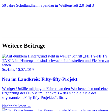
50 Jah­re Schul­land­heim Span­dau in Wei­ßen­stadt 2.0 Teil 3
Weitere Beiträge
Soziales
16.07.2019
Neu im Land­kreis: Fifty-fifty-Projekt
Weniger Unfälle mit jungen Fahrern an den Wochenenden und eine
Ergänzung des ÖPNV im Landkreis – das sind die Ziele des
sogenannten „Fifty-fifty-Projektes“, für…
Nachricht lesen
→