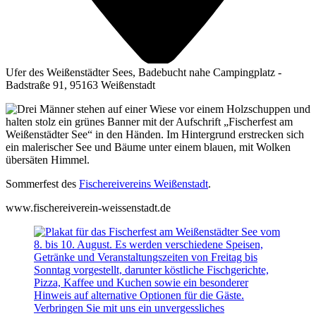
Ufer des Weißenstädter Sees, Badebucht nahe Campingplatz -
Badstraße 91, 95163 Weißenstadt
Som­mer­fest des
Fische­rei­ver­eins Wei­ßen­stadt
.
www​.fische​rei​ver​ein​-weis​sen​stadt​.de