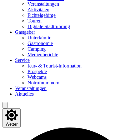
Ver­an­stal­tun­gen
Akti­vi­tä­ten
Fich­tel­ge­bir­ge
Tou­ren
Digi­ta­le Stadtführung
Gast­ge­ber
Unter­künf­te
Gas­tro­no­mie
Cam­ping
Medi­en­be­rich­te
Ser­vice
Kur- & Tourist-Information
Pro­spek­te
Web­cams
Not­ruf­num­mern
Ver­an­stal­tun­gen
Aktu­el­les
Wetter