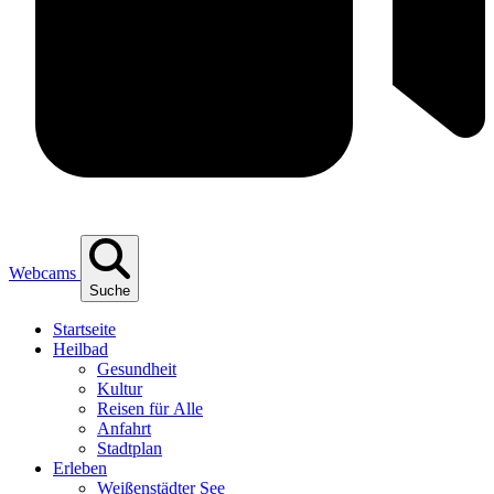
Webcams
Suche
Start­sei­te
Heil­bad
Gesund­heit
Kul­tur
Rei­sen für Alle
Anfahrt
Stadt­plan
Erle­ben
Wei­ßen­städ­ter See