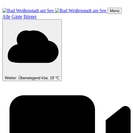
Direkt
zum
Menü
Inhalt
Alle
Gäste
Bürger
Wetter: Überwiegend klar, 19 °C