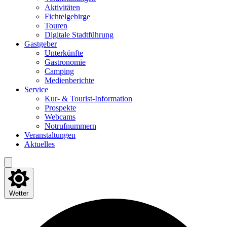
Akti­vi­tä­ten
Fich­tel­ge­bir­ge
Tou­ren
Digi­ta­le Stadtführung
Gast­ge­ber
Unter­künf­te
Gas­tro­no­mie
Cam­ping
Medi­en­be­rich­te
Ser­vice
Kur- & Tourist-Information
Pro­spek­te
Web­cams
Not­ruf­num­mern
Ver­an­stal­tun­gen
Aktu­el­les
Wetter