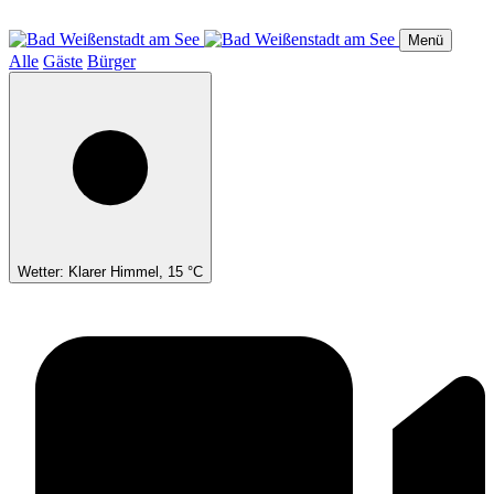
Direkt
zum
Menü
Inhalt
Alle
Gäste
Bürger
Wetter: Klarer Himmel, 15 °C