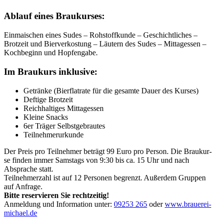
Ablauf eines Braukurses:
Ein­mai­schen eines Sudes – Roh­stoff­kun­de – Geschicht­li­ches –
Brot­zeit und Bier­ver­kos­tung – Läu­tern des Sudes – Mit­tag­essen –
Koch­be­ginn und Hopfengabe.
Im Brau­kurs inklusive:
Geträn­ke (Bier­flat­rate für die gesam­te Dau­er des Kurses)
Def­ti­ge Brotzeit
Reich­hal­ti­ges Mittagessen
Klei­ne Snacks
6er Trä­ger Selbstgebrautes
Teil­neh­mer­ur­kun­de
Der Preis pro Teil­neh­mer beträgt 99 Euro pro Per­son. Die Brau­kur­
se fin­den immer Sams­tags von 9:30 bis ca. 15 Uhr und nach
Abspra­che statt.
Teil­neh­mer­zahl ist auf 12 Per­so­nen begrenzt. Außer­dem Grup­pen
auf Anfra­ge.
Bit­te reser­vie­ren Sie recht­zei­tig!
Anmel­dung und Infor­ma­ti­on unter:
09253 265
oder
www​.braue​rei​-
micha​el​.de