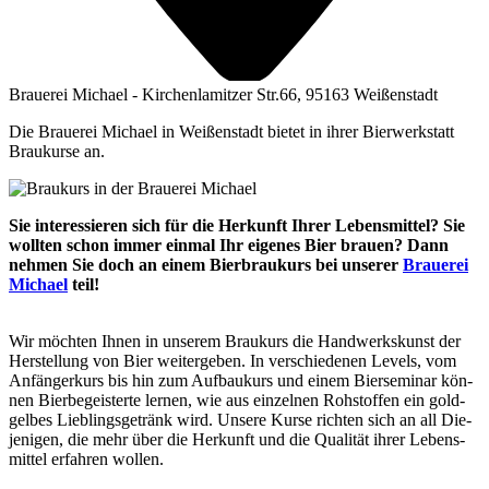
Brauerei Michael - Kirchenlamitzer Str.66, 95163 Weißenstadt
Die Brauerei Michael in Weißenstadt bietet in ihrer Bierwerkstatt
Braukurse an.
Sie inter­es­sie­ren sich für die Her­kunft Ihrer Lebens­mit­tel? Sie
woll­ten schon immer ein­mal Ihr eige­nes Bier brau­en? Dann
neh­men Sie doch an einem Bier­brau­kurs bei unse­rer
Braue­rei
Micha­el
teil!
Wir möch­ten Ihnen in unse­rem Brau­kurs die Hand­werks­kunst der
Her­stel­lung von Bier wei­ter­ge­ben. In ver­schie­de­nen Levels, vom
Anfän­ger­kurs bis hin zum Auf­bau­kurs und einem Bier­se­mi­nar kön­
nen Bier­be­geis­ter­te ler­nen, wie aus ein­zel­nen Roh­stof­fen ein gold­
gel­bes Lieb­lings­ge­tränk wird. Unse­re Kur­se rich­ten sich an all Die­
je­ni­gen, die mehr über die Her­kunft und die Qua­li­tät ihrer Lebens­
mit­tel erfah­ren wollen.