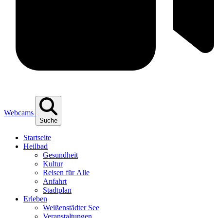
Webcams
Suche
Start­sei­te
Heil­bad
Gesund­heit
Kul­tur
Rei­sen für Alle
Anfahrt
Stadt­plan
Erle­ben
Wei­ßen­städ­ter See
Ver­an­stal­tun­gen