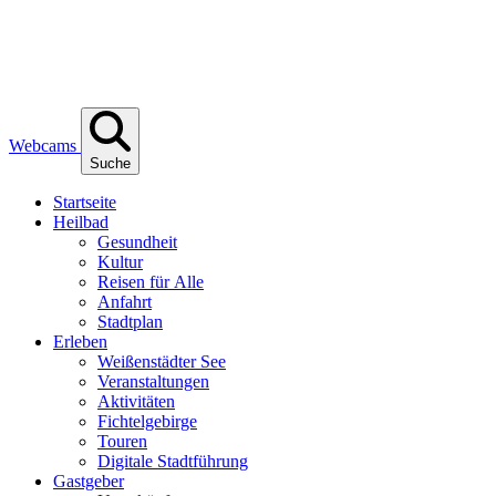
Webcams
Suche
Start­sei­te
Heil­bad
Gesund­heit
Kul­tur
Rei­sen für Alle
Anfahrt
Stadt­plan
Erle­ben
Wei­ßen­städ­ter See
Ver­an­stal­tun­gen
Akti­vi­tä­ten
Fich­tel­ge­bir­ge
Tou­ren
Digi­ta­le Stadtführung
Gast­ge­ber