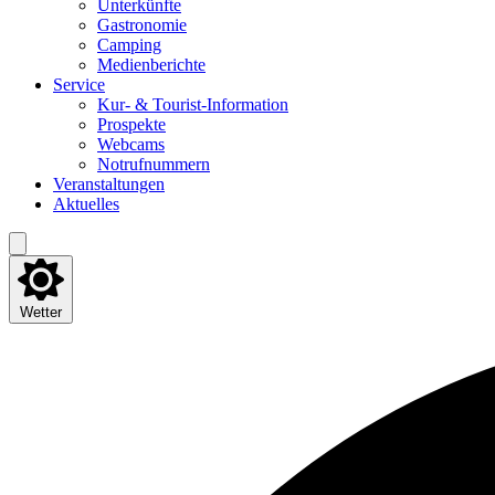
Unter­künf­te
Gas­tro­no­mie
Cam­ping
Medi­en­be­rich­te
Ser­vice
Kur- & Tourist-Information
Pro­spek­te
Web­cams
Not­ruf­num­mern
Ver­an­stal­tun­gen
Aktu­el­les
Wetter